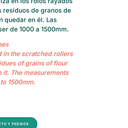
iliza en los rolos rayados
s residuos de granos de
 quedar en él. Las
ser de 1000 a 1500mm.
hes
 in the scratched rollers
dues of grains of flour
n it. The measurements
 to 1500mm.
CTO Y PEDIDOS